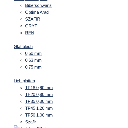
Biberschwanz
Optima Arad
SZAFIR
GRYF
REN
Glattblech
0,50 mm
0,63 mm
0,75 mm
Lichtplatten
TP18 0,90 mm
TP20 0,90 mm
TP35 0,90 mm
TP45 1,20 mm
TP50 1,00 mm
Szafir