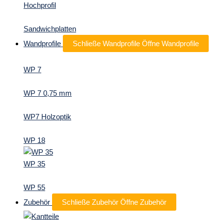
Hochprofil
Sandwichplatten
Wandprofile
Schließe Wandprofile
Öffne Wandprofile
WP 7
WP 7 0,75 mm
WP7 Holzoptik
WP 18
WP 35
WP 55
Zubehör
Schließe Zubehör
Öffne Zubehör