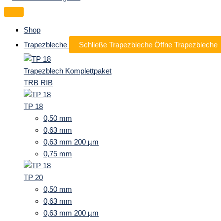
Shop
Trapezbleche
Schließe Trapezbleche
Öffne Trapezbleche
Trapezblech Komplettpaket
TRB RIB
TP 18
0,50 mm
0,63 mm
0,63 mm 200 µm
0,75 mm
TP 20
0,50 mm
0,63 mm
0,63 mm 200 µm