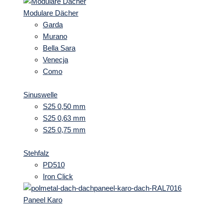
Modulare Dächer
Garda
Murano
Bella Sara
Venecja
Como
Sinuswelle
S25 0,50 mm
S25 0,63 mm
S25 0,75 mm
Stehfalz
PD510
Iron Click
Paneel Karo