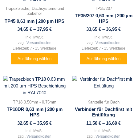
mehrere
mehrere
Trapezbleche, Dachsysteme und
TP35/207
Varianten
Varianten
Zubehör
TP35/207 0,63 mm | 200 µm
auf.
auf.
TP45 0,63 mm | 200 µm HPS
HPS
Die
Die
34,65
€
–
37,95
€
33,65
€
–
36,95
€
Optionen
Optionen
inkl. MwSt.
inkl. MwSt.
können
können
zzgl.
Versandkosten
zzgl.
Versandkosten
auf
auf
Lieferzeit:
7 - 15 Werktage
Lieferzeit:
7 - 15 Werktage
der
der
Ausführung wählen
Ausführung wählen
Produktseite
Produktseite
gewählt
gewählt
werden
werden
Dieses
Dieses
Produkt
Produkt
weist
weist
mehrere
mehrere
TP18 0.50mm - 0.75mm
Kantteile für Dach
Varianten
Varianten
TP18DR 0,63 mm | 200 µm
Verbinder für Dachfirst mit
auf.
auf.
HPS
Entlüftung
Die
Die
32,65
€
–
35,95
€
11,50
€
–
16,69
€
Optionen
Optionen
inkl. MwSt.
inkl. MwSt.
können
können
zzgl.
Versandkosten
zzgl.
Versandkosten