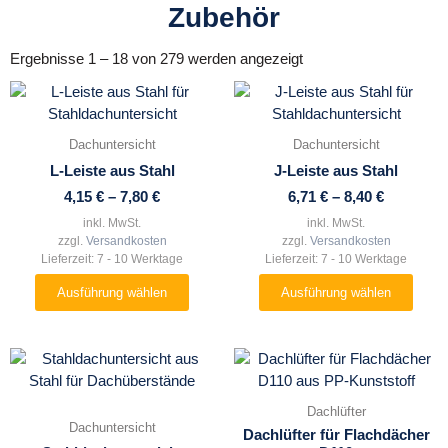
Zubehör
Nach
Beliebtheit
Ergebnisse 1 – 18 von 279 werden angezeigt
sortiert
Dieses
Dieses
Produkt
Produkt
weist
weist
Dachuntersicht
Dachuntersicht
mehrere
mehrere
L-Leiste aus Stahl
J-Leiste aus Stahl
Varianten
Varianten
4,15
€
–
7,80
€
6,71
€
–
8,40
€
auf.
auf.
Die
Die
inkl. MwSt.
inkl. MwSt.
zzgl.
Versandkosten
zzgl.
Versandkosten
Optionen
Optionen
Lieferzeit:
7 - 10 Werktage
Lieferzeit:
7 - 10 Werktage
können
können
auf
auf
Ausführung wählen
Ausführung wählen
der
der
Produktseite
Produktseite
gewählt
gewählt
Dieses
Dieses
werden
werden
Produkt
Produkt
weist
weist
Dachlüfter
mehrere
mehrere
Dachuntersicht
Dachlüfter für Flachdächer
Varianten
Varianten