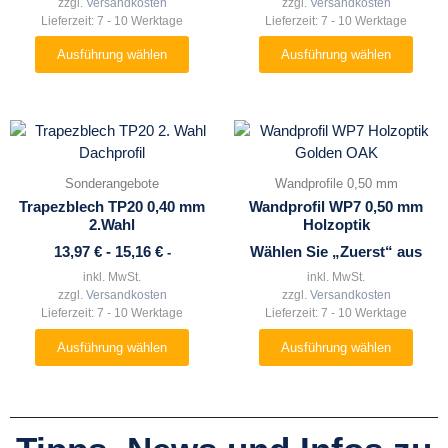
zzgl.
Versandkosten
zzgl.
Versandkosten
können
können
Lieferzeit:
7 - 10 Werktage
Lieferzeit:
7 - 10 Werktage
auf
auf
Ausführung wählen
Ausführung wählen
der
der
Produktseite
Produktseite
gewählt
gewählt
werden
werden
Dieses
Dieses
Produkt
Produkt
weist
weist
Sonderangebote
Wandprofile 0,50 mm
mehrere
mehrere
Trapezblech TP20 0,40 mm
Wandprofil WP7 0,50 mm
Varianten
Varianten
2.Wahl
Holzoptik
auf.
auf.
13,97
€
-
15,16
€
Wählen Sie „Zuerst“ aus
-
Die
Die
inkl. MwSt.
inkl. MwSt.
Optionen
Optionen
zzgl.
Versandkosten
zzgl.
Versandkosten
können
können
Lieferzeit:
7 - 10 Werktage
Lieferzeit:
7 - 10 Werktage
auf
auf
Ausführung wählen
Ausführung wählen
der
der
Produktseite
Produktseite
gewählt
gewählt
werden
werden