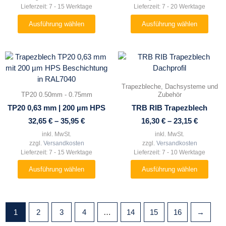
auf
auf
Lieferzeit:
7 - 15 Werktage
Lieferzeit:
7 - 20 Werktage
der
der
Ausführung wählen
Ausführung wählen
Produktseite
Produktseite
gewählt
gewählt
werden
werden
Dieses
Dieses
Produkt
Produkt
weist
weist
Trapezbleche, Dachsysteme und
mehrere
mehrere
TP20 0.50mm - 0.75mm
Zubehör
Varianten
Varianten
TP20 0,63 mm | 200 µm HPS
TRB RIB Trapezblech
auf.
auf.
32,65
€
–
35,95
€
16,30
€
–
23,15
€
Die
Die
Optionen
Optionen
inkl. MwSt.
inkl. MwSt.
zzgl.
Versandkosten
zzgl.
Versandkosten
können
können
Lieferzeit:
7 - 15 Werktage
Lieferzeit:
7 - 10 Werktage
auf
auf
der
der
Ausführung wählen
Ausführung wählen
Produktseite
Produktseite
gewählt
gewählt
werden
werden
1
2
3
4
…
14
15
16
→