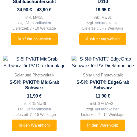
Stahldachuntersicht
D110
auf.
auf.
34,90
€
–
43,90
€
19,95
€
Die
Die
inkl. MwSt.
inkl. MwSt.
Optionen
Optionen
zzgl.
Versandkosten
zzgl.
Versandkosten
können
können
Lieferzeit:
7 - 10 Werktage
Lieferzeit:
5 - 7 Werktage
auf
auf
Ausführung wählen
Ausführung wählen
der
der
Produktseite
Produktseite
gewählt
gewählt
werden
werden
Solar und Photovoltaik
Solar und Photovoltaik
S-5!® PVKIT® MidGrab
S-5!® PVKIT® EdgeGrab
Schwarz
Schwarz
11,90
€
11,90
€
inkl. 0 % MwSt.
inkl. 0 % MwSt.
zzgl.
Versandkosten
zzgl.
Versandkosten
Lieferzeit:
7 - 15 Werktage
Lieferzeit:
7 - 15 Werktage
In den Warenkorb
In den Warenkorb