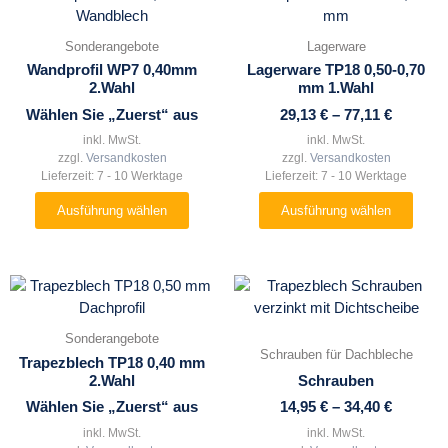
Produkt
Produkt
weist
weist
Sonderangebote
Lagerware
mehrere
mehrere
Wandprofil WP7 0,40mm
Lagerware TP18 0,50-0,70
Varianten
Varianten
2.Wahl
mm 1.Wahl
auf.
auf.
Wählen Sie „Zuerst“ aus
29,13
€
–
77,11
€
Die
Die
inkl. MwSt.
inkl. MwSt.
Optionen
Optionen
zzgl.
Versandkosten
zzgl.
Versandkosten
können
können
Lieferzeit:
7 - 10 Werktage
Lieferzeit:
7 - 10 Werktage
auf
auf
Ausführung wählen
Ausführung wählen
der
der
Produktseite
Produktseite
gewählt
gewählt
werden
werden
Dieses
Dieses
Produkt
Produkt
weist
weist
Sonderangebote
mehrere
mehrere
Schrauben für Dachbleche
Trapezblech TP18 0,40 mm
Varianten
Varianten
2.Wahl
Schrauben
auf.
auf.
Wählen Sie „Zuerst“ aus
14,95
€
–
34,40
€
Die
Die
inkl. MwSt.
inkl. MwSt.
Optionen
Optionen