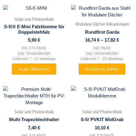
Dieses
Produkt
Solar und Photovoltaik
weist
Modulare Dächer Abkantungen
S-5!® E-Mini Falzklemme für
mehrere
Doppelstehfalz
Rundfirst Garda
Varianten
5,90
€
16,74
€
–
17,82
€
auf.
Die
inkl. 0 % MwSt.
inkl. MwSt.
zzgl.
Versandkosten
zzgl.
Versandkosten
Optionen
Lieferzeit:
7 - 15 Werktage
Lieferzeit:
7 - 20 Werktage
können
auf
In den Warenkorb
Ausführung wählen
der
Produktseite
gewählt
werden
Solar und Photovoltaik
Solar und Photovoltaik
Multi-Trapezblechhalter
S-5! PVKIT MidGrab
7,40
€
10,10
€
inkl. 0 % MwSt.
inkl. 0 % MwSt.