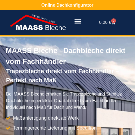
Zum
Online Dachkonfigurator
Inhalt
springen
0
Warenkorb
0,00
€
MAASS Bleche –Dachbleche direkt
vom Fachhändler
Trapezbleche direkt vom Fachhändler –
Perfekt nach Maß
Bei MAASS Bleche erhalten Sie Trapezbleche und Stehfalz-
Dachbleche in perfekter Qualität direkt vom Fachhändler –
individuell nach Maß für Dach und Wand.
Maßanfertigung direkt ab Werk
Termingerechte Lieferung mit Spedition