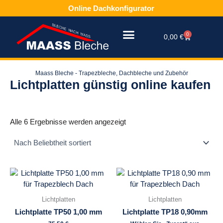
Zum
Online Dachkonfigurator
Inhalt
springen
0
Warenkorb
0,00
€
Maass Bleche - Trapezbleche, Dachbleche und Zubehör
Lichtplatten günstig online kaufen
Nach
Beliebtheit
Alle 6 Ergebnisse werden angezeigt
sortiert
Lichtplatten
Lichtplatten
Lichtplatte TP50 1,00 mm
Lichtplatte TP18 0,90mm