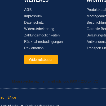
AGB
Produktkata
Impressum
Montageanle
Datenschutz
Beschichtun
Widerrufsbelehrung
Garantie Be
Zahlungsmöglichkeiten
Belastungst
Rücknahmebedingungen
Antikondens
Reklamation
Transport u
Widerrufsbutton
nrohr24.de