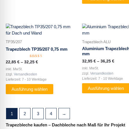
der
der
Produktseite
Produktseite
gewählt
gewählt
werden
werden
Dieses
Dieses
Produkt
Produkt
weist
weist
TP35/207
Trapezblech ALU
mehrere
mehrere
Aluminium Trapezblech
Trapezblech TP35/207 0,75 mm
Varianten
Varianten
mm
auf.
auf.
32,95
€
–
36,25
€
Bewertet
22,85
€
–
32,25
€
Die
Die
mit
inkl. MwSt.
5.00
inkl. MwSt.
Optionen
Optionen
von 5
zzgl.
Versandkosten
zzgl.
Versandkosten
können
können
Lieferzeit:
7 - 10 Werktage
Lieferzeit:
7 - 10 Werktage
auf
auf
Ausführung wählen
Ausführung wählen
der
der
Produktseite
Produktseite
gewählt
gewählt
werden
werden
1
2
3
4
→
Trapezbleche kaufen – Dachbleche nach Maß für Ihr Projekt