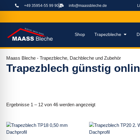
Zum
+49 35954-55 99 90
info@maassbleche.de
L
Inhalt
springen
Öffne T
Shop
Trapezbleche
D
Maass Bleche - Trapezbleche, Dachbleche und Zubehör
Trapezblech günstig onli
Nach
Beliebtheit
Ergebnisse 1 – 12 von 46 werden angezeigt
sortiert
Dieses
Dieses
Produkt
Produkt
weist
weist