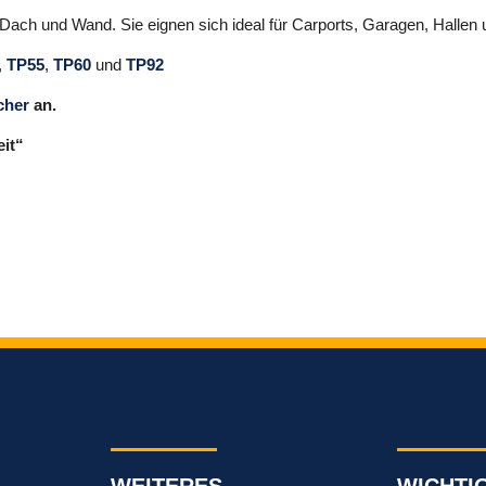
 Dach und Wand. Sie eignen sich ideal für Carports, Garagen, Halle
,
TP55
,
TP60
und
TP92
cher
an.
eit“
WEITERES
WICHTI