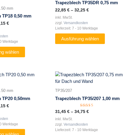
Trapezblech TP35DR 0,75 mm
mehrere
0.50 mm
22,85
€
–
32,25
€
Varianten
h TP18 0,50 mm
inkl. MwSt.
auf.
zzgl.
Versandkosten
,15
€
Die
Lieferzeit:
7 - 10 Werktage
Optionen
osten
können
Ausführung wählen
10 Werktage
auf
der
ng wählen
Produktseite
gewählt
werden
Dieses
Produkt
weist
0.50 mm
TP35/207
mehrere
h TP20 0,50mm
Trapezblech TP35/207 1,00 mm
Varianten
,15
€
auf.
Bewertet
31,45
€
–
34,75
€
Die
mit
5.00
osten
inkl. MwSt.
Optionen
von 5
10 Werktage
zzgl.
Versandkosten
können
Lieferzeit:
7 - 10 Werktage
auf
ng wählen