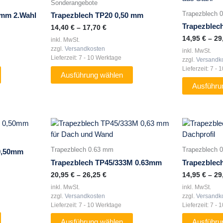
Sonderangebote
mehrere
mehrere
Trapezblech 
 mm 2.Wahl
Trapezblech TP20 0,50 mm
Varianten
Varianten
Trapezblec
14,40
€
–
17,70
€
auf.
auf.
14,95
€
–
29
inkl. MwSt.
Die
Die
zzgl.
Versandkosten
inkl. MwSt.
Optionen
Optionen
Lieferzeit:
7 - 10 Werktage
zzgl.
Versandk
können
können
Lieferzeit:
7 - 
auf
auf
Ausführung wählen
der
der
Ausführu
Produktseite
Produktseite
gewählt
gewählt
werden
werden
Dieses
Dieses
Produkt
Produkt
weist
weist
Trapezblech 0.63 mm
Trapezblech 
 0,50mm
mehrere
mehrere
Trapezblech TP45/333M 0.63mm
Trapezblec
Varianten
Varianten
20,95
€
–
26,25
€
14,95
€
–
29
auf.
auf.
inkl. MwSt.
inkl. MwSt.
Die
Die
zzgl.
Versandkosten
zzgl.
Versandk
Optionen
Optionen
Lieferzeit:
7 - 10 Werktage
Lieferzeit:
7 - 
können
können
auf
auf
Ausführung wählen
Ausführu