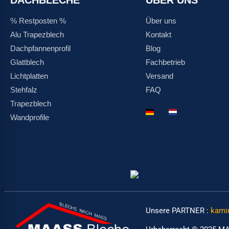
% Restposten %
Über uns
Alu Trapezblech
Kontakt
Dachpfannenprofil
Blog
Glattblech
Fachbetrieb
Lichtplatten
Versand
Stehfalz
FAQ
Trapezblech
DE
NL
Wandprofile
Unsere PARTNER :
kami