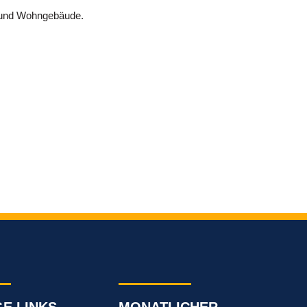
n und Wohngebäude.
GE LINKS
MONATLICHER