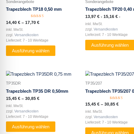
Sonderangebote
Sonderangebote
mehrere
mehrere
Trapezblech TP18 0,50 mm
Trapezblech TP20 0,40
Varianten
Varianten
13,97
€
-
15,16
€
-
auf.
auf.
Bewertet
14,40
€
–
17,70
€
inkl. MwSt.
Die
Die
mit
5.00
zzgl.
Versandkosten
inkl. MwSt.
Optionen
Optionen
von 5
Lieferzeit:
7 - 10 Werktage
zzgl.
Versandkosten
können
können
Lieferzeit:
7 - 10 Werktage
auf
auf
Ausführung wählen
Ausführung wählen
der
der
Produktseite
Produktseite
gewählt
gewählt
werden
werden
Dieses
Dieses
Produkt
Produkt
TP35DR
TP35/207
weist
weist
Trapezblech TP35 DR 0,50mm
Trapezblech TP35/207
mehrere
mehrere
15,45
€
–
30,85
€
Varianten
Varianten
Bewertet
15,45
€
–
30,85
€
inkl. MwSt.
auf.
auf.
mit
5.00
zzgl.
Versandkosten
inkl. MwSt.
Die
Die
von 5
Lieferzeit:
7 - 10 Werktage
zzgl.
Versandkosten
Optionen
Optionen
Lieferzeit:
7 - 10 Werktage
können
können
Ausführung wählen
Ausführung wählen
auf
auf