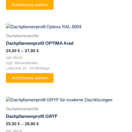
Ausführung wählen
auf
der
Produktseite
gewählt
Dieses
werden
Produkt
Dachpfannenprofile
weist
Dachpfannenprofil OPTIMA Arad
mehrere
24,50
€
–
27,80
€
Varianten
inkl. MwSt.
auf.
zzgl.
Versandkosten
Die
Lieferzeit:
10 - 20 Werktage
Optionen
können
Ausführung wählen
auf
der
Produktseite
Dieses
gewählt
Produkt
Dachpfannenprofile
werden
weist
Dachpfannenprofil GRYF
mehrere
25,50
€
–
28,80
€
Varianten
inkl. MwSt.
auf.