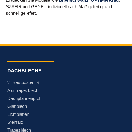
Entdecken Sie Modelle wie
Biberschwanz
,
OPTIMA Arad
,
SZAFIR und GRYF – individuell nach Maß gefertigt und
schnell geliefert.
DACHBLECHE
% Restposten %
Alu Trapezblech
Dachpfannenprofil
Glattblech
Lichtplatten
Stehfalz
Trapezblech