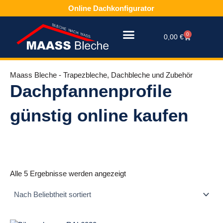
Zum
Online Dachkonfigurator
Inhalt
springen
0
Warenkorb
0,00
€
Maass Bleche - Trapezbleche, Dachbleche und Zubehör
Dachpfannenprofile
günstig online kaufen
Nach
Beliebtheit
Alle 5 Ergebnisse werden angezeigt
sortiert