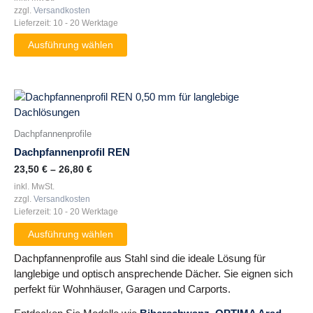
zzgl.
Versandkosten
Die
Lieferzeit:
10 - 20 Werktage
Optionen
können
Ausführung wählen
auf
der
Produktseite
Dieses
gewählt
Produkt
werden
weist
Dachpfannenprofile
mehrere
Dachpfannenprofil REN
Varianten
23,50
€
–
26,80
€
auf.
inkl. MwSt.
Die
zzgl.
Versandkosten
Optionen
Lieferzeit:
10 - 20 Werktage
können
auf
Ausführung wählen
der
Dachpfannenprofile aus Stahl sind die ideale Lösung für
Produktseite
langlebige und optisch ansprechende Dächer. Sie eignen sich
gewählt
perfekt für Wohnhäuser, Garagen und Carports.
werden