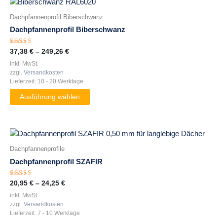
Dieses
Produkt
Dachpfannenprofil Biberschwanz
weist
Dachpfannenprofil Biberschwanz
mehrere
Varianten
Bewertet
37,38
€
–
249,26
€
auf.
mit
5.00
inkl. MwSt.
Die
von 5
zzgl.
Versandkosten
Optionen
Lieferzeit:
10 - 20 Werktage
können
Ausführung wählen
auf
der
Produktseite
gewählt
Dieses
werden
Produkt
Dachpfannenprofile
weist
Dachpfannenprofil SZAFIR
mehrere
Varianten
Bewertet
20,95
€
–
24,25
€
auf.
mit
5.00
inkl. MwSt.
Die
von 5
zzgl.
Versandkosten
Optionen
Lieferzeit:
7 - 10 Werktage
können