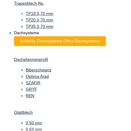
Trapezblech Alu
TP18 0,70 mm
TP20 0,70 mm
TP35 0,70 mm
Dachsysteme
Schließe Dachsysteme
Öffne Dachsysteme
Dachpfannenprofil
Biberschwanz
Optima Arad
SZAFIR
GRYF
REN
Glattblech
0,50 mm
0,63 mm