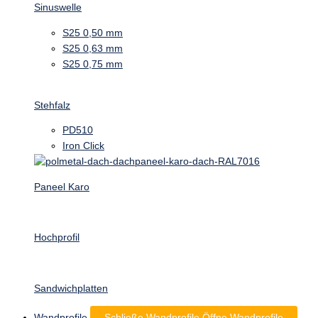
Sinuswelle
S25 0,50 mm
S25 0,63 mm
S25 0,75 mm
Stehfalz
PD510
Iron Click
Paneel Karo
Hochprofil
Sandwichplatten
Wandprofile
Schließe Wandprofile
Öffne Wandprofile