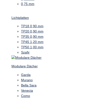
0,75 mm
Lichtplatten
TP18 0,90 mm
TP20 0,90 mm
TP35 0,90 mm
TP45 1,20 mm
TP50 1,00 mm
Szafir
Modulare Dächer
Garda
Murano
Bella Sara
Venecja
Como