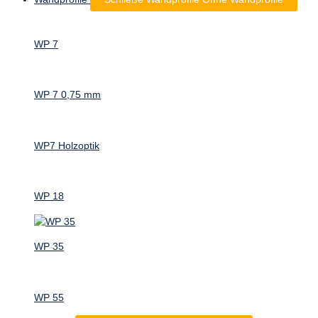
WP 7
WP 7 0,75 mm
WP7 Holzoptik
WP 18
WP 35
WP 55