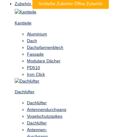
Zubehör
Schließe Zubehör
Öffne Zubehör
Kantteile
Aluminium
Dach
Dachpfannenblech
Fassade
Modulare Dächer
PD510
Iron Click
Dachlüfter
Dachlüfter
Antennendurchgang
Vogelschutzspikes
Dachlüfter
Antennen-
durchgang