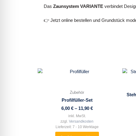
Das
Zaunsystem VARIANTE
verbindet Desig
👉 Jetzt online bestellen und Grundstück mode
Dieses
Produkt
weist
mehrere
Zubehör
Steh
Varianten
Profilfüller-Set
auf.
6,00
€
–
11,90
€
Die
inkl. MwSt.
Optionen
zzgl.
Versandkosten
können
Lieferzeit:
7 - 10 Werktage
auf