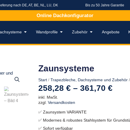
ieferung nach DE, AT, BE, NL, LU, DK
Bis zu 50 Jahre Garantie
Online Dachkonfigurator
rapezbleche
Öffne Dachsysteme
Öffne Wandprofile
Öffne Zubehör
achsysteme
Wandprofile
Zubehör
Angebote
Zaunsysteme
Start
/
Trapezbleche, Dachsysteme und Zubehör
/
258,28
€
–
361,70
€
inkl. MwSt.
zzgl.
Versandkosten
✅ Zaunsystem VARIANTE
✅ Modernes & robustes Stahlsystem für Grunds
✅ Sofort verfügbar