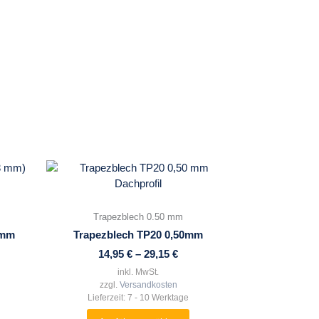
Dieses
Produkt
weist
mehrere
Trapezblech 0.50 mm
Varianten
 mm
Trapezblech TP20 0,50mm
auf.
14,95
€
–
29,15
€
Die
inkl. MwSt.
Optionen
zzgl.
Versandkosten
können
Lieferzeit:
7 - 10 Werktage
auf