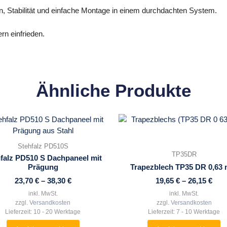
n, Stabilität und einfache Montage in einem durchdachten System.
rn einfrieden.
Ähnliche Produkte
Dieses
Dieses
Produkt
Produkt
weist
weist
Stehfalz PD510S
mehrere
mehrere
TP35DR
falz PD510 S Dachpaneel mit
Varianten
Varianten
Prägung
Trapezblech TP35 DR 0,63
auf.
auf.
23,70
€
–
38,30
€
19,65
€
–
26,15
€
Die
Die
inkl. MwSt.
inkl. MwSt.
Optionen
Optionen
zzgl.
Versandkosten
zzgl.
Versandkosten
können
können
Lieferzeit:
10 - 20 Werktage
Lieferzeit:
7 - 10 Werktage
auf
auf