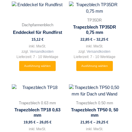
Dieses
Dieses
Produkt
Produkt
weist
weist
TP35DR
mehrere
mehrere
Dachpfannenblech
Trapezblech TP35DR
Varianten
Varianten
Enddeckel für Rundfirst
0,75 mm
auf.
auf.
15,12
€
22,85
€
–
32,25
€
Die
Die
inkl. MwSt.
inkl. MwSt.
Optionen
Optionen
zzgl.
Versandkosten
zzgl.
Versandkosten
können
können
Lieferzeit:
7 - 10 Werktage
Lieferzeit:
7 - 10 Werktage
auf
auf
Ausführung wählen
Ausführung wählen
der
der
Produktseite
Produktseite
gewählt
gewählt
Dieses
Dieses
werden
werden
Produkt
Produkt
weist
weist
Trapezblech 0.63 mm
Trapezblech 0.50 mm
mehrere
mehrere
Trapezblech TP18 0,63
Trapezblech TP50 0, 50
Varianten
Varianten
mm
mm
auf.
auf.
19,95
€
–
26,05
€
21,95
€
–
29,25
€
Die
Die
inkl. MwSt.
inkl. MwSt.