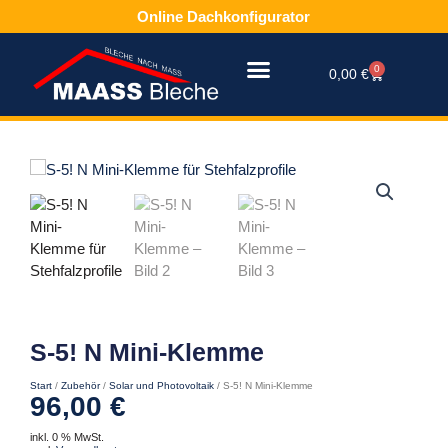
Zum
Online Dachkonfigurator
Inhalt
springen
0
Warenkorb
0,00
€
S-5! N Mini-Klemme
Start
/
Zubehör
/
Solar und Photovoltaik
/ S-5! N Mini-Klemme
96,00
€
inkl. 0 % MwSt.