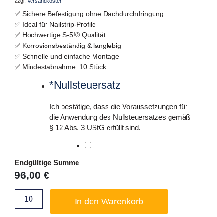
zzgl.
Versandkosten
✅ Sichere Befestigung ohne Dachdurchdringung
✅ Ideal für Nailstrip-Profile
✅ Hochwertige S-5!® Qualität
✅ Korrosionsbeständig & langlebig
✅ Schnelle und einfache Montage
✅ Mindestabnahme: 10 Stück
*
Nullsteuersatz
S-
5!
N
Ich bestätige, dass die Voraussetzungen für
Mini-
die Anwendung des Nullsteuersatzes gemäß
Klemme
§ 12 Abs. 3 UStG erfüllt sind.
Menge
Endgültige Summe
96,00
€
In den Warenkorb