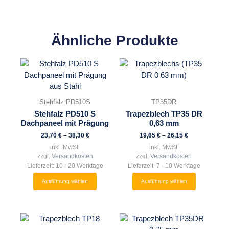
Ähnliche Produkte
Dieses
Dieses
Produkt
Produkt
weist
weist
mehrere
mehrere
Stehfalz PD510S
TP35DR
Varianten
Varianten
Stehfalz PD510 S
Trapezblech TP35 DR
auf.
auf.
Dachpaneel mit Prägung
0,63 mm
Die
Die
23,70
€
–
38,30
€
19,65
€
–
26,15
€
Optionen
Optionen
inkl. MwSt.
inkl. MwSt.
können
können
zzgl.
Versandkosten
zzgl.
Versandkosten
auf
auf
Lieferzeit:
10 - 20 Werktage
Lieferzeit:
7 - 10 Werktage
der
der
Ausführung wählen
Ausführung wählen
Produktseite
Produktseite
gewählt
gewählt
werden
werden
Dieses
Dieses