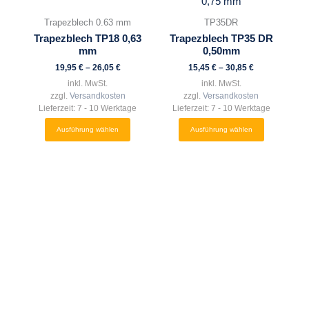
Produkt
Produkt
weist
weist
Trapezblech 0.63 mm
TP35DR
mehrere
mehrere
Trapezblech TP18 0,63
Trapezblech TP35 DR
Varianten
Varianten
mm
0,50mm
auf.
auf.
19,95
€
–
26,05
€
15,45
€
–
30,85
€
Die
Die
inkl. MwSt.
inkl. MwSt.
Optionen
Optionen
zzgl.
Versandkosten
zzgl.
Versandkosten
können
können
Lieferzeit:
7 - 10 Werktage
Lieferzeit:
7 - 10 Werktage
auf
auf
Ausführung wählen
Ausführung wählen
der
der
Produktseite
Produktseite
gewählt
gewählt
werden
werden