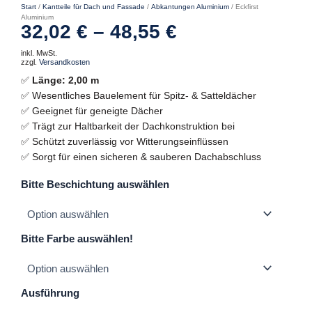
Start
/
Kantteile für Dach und Fassade
/
Abkantungen Aluminium
/ Eckfirst
Aluminium
32,02
€
–
48,55
€
inkl. MwSt.
zzgl.
Versandkosten
✅
Länge: 2,00 m
✅ Wesentliches Bauelement für Spitz- & Satteldächer
✅ Geeignet für geneigte Dächer
✅ Trägt zur Haltbarkeit der Dachkonstruktion bei
✅ Schützt zuverlässig vor Witterungseinflüssen
✅ Sorgt für einen sicheren & sauberen Dachabschluss
Eckfirst
Bitte Beschichtung auswählen
Aluminium
Menge
Bitte Farbe auswählen!
Ausführung