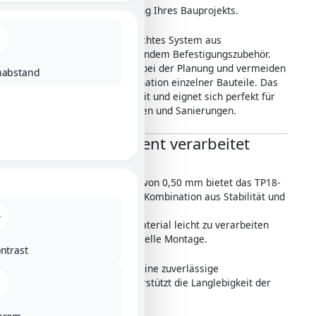
unkomplizierte Umsetzung Ihres Bauprojekts.
Sie erhalten ein durchdachtes System aus
Trapezblechen und passendem Befestigungszubehör.
Dadurch sparen Sie Zeit bei der Planung und vermeiden
nabstand
Probleme bei der Kombination einzelner Bauteile. Das
Set ist sofort einsatzbereit und eignet sich perfekt für
Neubauten, Renovierungen und Sanierungen.
Stabil und effizient verarbeitet
Mit einer Materialstärke von 0,50 mm bietet das TP18-
Profil eine ausgewogene Kombination aus Stabilität und
Wirtschaftlichkeit.
Gleichzeitig bleibt das Material leicht zu verarbeiten
und ermöglicht eine schnelle Montage.
ontrast
Die Profilform sorgt für eine zuverlässige
Wasserführung und unterstützt die Langlebigkeit der
gesamten Konstruktion.