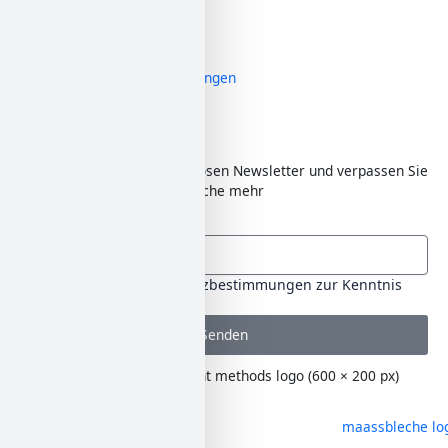
Garantie Bedingungen
Belastungstabellen
Antikondensbeschichtung
Transport und Lagerbedingungen
Monatlicher Newsletter
Abonnieren Sie den kostenlosen Newsletter und verpassen Sie
keine Aktion von MAASS Bleche mehr
Email
Datenschutzbestimmungen
Ich habe die Datenschutzbestimmungen zur Kenntnis
genommen.
Senden