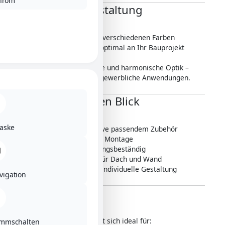
hrom
Flexible Farbgestaltung
Das Komplettpaket ist in verschiedenen Farben
erhältlich und lässt sich optimal an Ihr Bauprojekt
anpassen.
So entsteht eine moderne und harmonische Optik –
passend für private und gewerbliche Anwendungen.
Vorteile auf einen Blick
aske
✔ Komplettpaket inklusive passendem Zubehör
✔ Schnelle und einfache Montage
✔ Langlebig und witterungsbeständig
✔ Vielseitig einsetzbar für Dach und Wand
✔ Flexible Farbwahl für individuelle Gestaltung
vigation
Einsatzbereiche
Das Komplettpaket eignet sich ideal für:
ummschalten