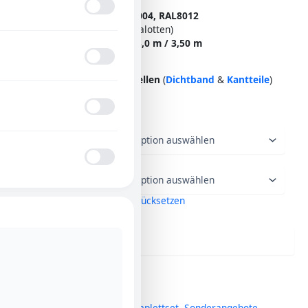
✅
Materialstärke:
0,50 mm
✅
Farbton:
RAL7016, RAL8004, RAL8012
✅
Inklusive (Schrauben & Kalotten)
✅
Längen:
2,0 m / 2,5 m / 3,0 m / 3,50 m
✅
Abdeckung ca.
22–39 m²
➡️ Zubehör direkt
mitbestellen
(
Dichtband
&
Kantteile
)
Komplettpaket
Bitte Länge
Trapezblech
auswählen
TP18
–
Bitte Farbe
0,50
auswählen!
mm
Zurücksetzen
Menge
In den Warenkorb
SKU
N/A
Kategorien
Trapezblech Komplettset
,
Sonderangebote
,