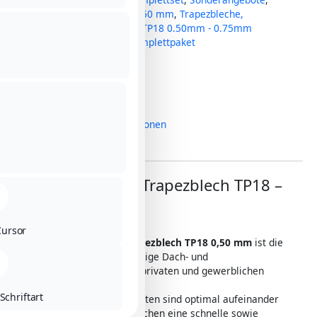
Trapezblech
,
Trapezblech 0.50 mm
,
Trapezbleche,
Dachsysteme und Zubehör
,
TP18 0.50mm - 0.75mm
Tags
TP18
,
Trapezblech
,
Komplettpaket
Lieferzeit:
7 - 10 Werktage
Beschreibung
Zusätzliche Informationen
Rezensionen (0)
Komplettpaket Trapezblech TP18 –
0,50 mm
Cursor
Das
Komplettpaket Trapezblech TP18 0,50 mm
ist die
ideale Lösung für langlebige Dach- und
Wandkonstruktionen im privaten und gewerblichen
Bereich.
Schriftart
Alle wichtigen Komponenten sind optimal aufeinander
abgestimmt und ermöglichen eine schnelle sowie