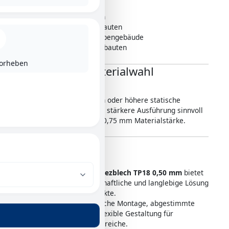
✔ Carports und Garagen
✔ Hallen und Gewerbebauten
✔ Gartenhäuser und Nebengebäude
✔ Wohngebäude und Anbauten
vorheben
Hinweis zur Materialwahl
Für größere Spannweiten oder höhere statische
Anforderungen kann eine stärkere Ausführung sinnvoll
sein, beispielsweise mit 0,75 mm Materialstärke.
Fazit
Das
Komplettpaket Trapezblech TP18 0,50 mm
bietet
eine zuverlässige, wirtschaftliche und langlebige Lösung
für Dach- und Wandprojekte.
Es überzeugt durch einfache Montage, abgestimmte
Komponenten und eine flexible Gestaltung für
verschiedenste Einsatzbereiche.