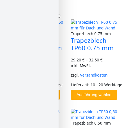
Ähnliche Produkte
Dieses
Dieses
Produkt
Produkt
weist
weist
TP35M
Trapezblech 0.75 mm
Trapezblech
Trapezblech
mehrere
mehrere
Varianten
Varianten
TP35 M 0,50mm
TP60 0.75 mm
auf.
auf.
Die
Die
15,45
€
–
30,85
€
29,20
€
–
32,50
€
Optionen
Optionen
inkl. MwSt.
inkl. MwSt.
können
können
auf
auf
zzgl.
Versandkosten
zzgl.
Versandkosten
der
der
Produktseite
Produktseite
Lieferzeit:
7 - 10 Werktage
Lieferzeit:
10 - 20 Werktage
gewählt
gewählt
Ausführung wählen
Ausführung wählen
werden
werden
Dieses
Dieses
Produkt
Produkt
weist
weist
Trapezblech 0.63 mm
Trapezblech 0.50 mm