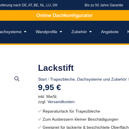
ieferung nach DE, AT, BE, NL, LU, DK
Bis zu 50 Jahre Garantie
Online Dachkonfigurator
rapezbleche
Öffne Dachsysteme
Öffne Wandprofile
Öffne Zubehör
achsysteme
Wandprofile
Zubehör
Angebote
Lackstift
Start
/
Trapezbleche, Dachsysteme und Zubehör
/
9,95
€
inkl. MwSt.
zzgl.
Versandkosten
✅ Reparaturlack für Trapezbleche
✅ Zum Ausbessern kleiner Beschädigungen
✅ Geeignet für lackierte & beschichtete Oberfläc