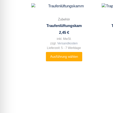
Dieses
Produkt
weist
Zubehör
mehrere
Traufenlüftungskam
Varianten
2,45
€
auf.
Die
inkl. MwSt.
zzgl.
Versandkosten
Optionen
Lieferzeit:
5 - 7 Werktage
können
auf
Ausführung wählen
der
Produktseite
gewählt
werden