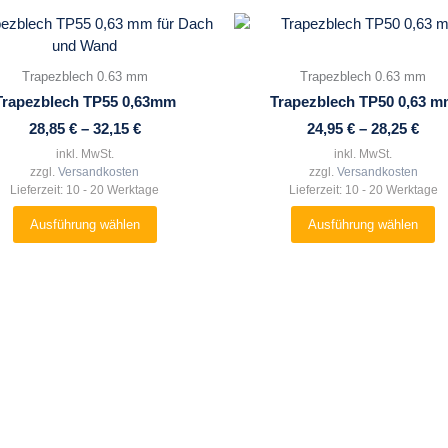
Dieses
Dieses
Produkt
Produkt
weist
weist
Trapezblech 0.63 mm
Trapezblech 0.63 mm
mehrere
mehrere
Trapezblech TP55 0,63mm
Trapezblech TP50 0,63 
Varianten
Varianten
28,85
€
–
32,15
€
24,95
€
–
28,25
€
auf.
auf.
Die
Die
inkl. MwSt.
inkl. MwSt.
zzgl.
Versandkosten
zzgl.
Versandkosten
Optionen
Optionen
Lieferzeit:
10 - 20 Werktage
Lieferzeit:
10 - 20 Werktage
können
können
auf
auf
Ausführung wählen
Ausführung wählen
der
der
Produktseite
Produktseite
gewählt
gewählt
werden
werden