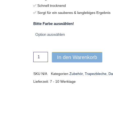
✅ Schnell trocknend
✅ Sorgt für ein sauberes & langlebiges Ergebnis
Lackstift
Bitte Farbe auswählen!
Menge
In den Warenkorb
SKU
N/A
Kategorien
Zubehör
,
Trapezbleche, D
Lieferzeit:
7 - 10 Werktage