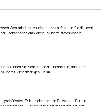
dessen Wert mindern. Mit einem
Lackstift
haben Sie die ideale
iner Lackschäden entwickelt und bietet professionelle
 Dadurch können Sie Schäden gezielt behandeln, ohne den
n sauberes, gleichmäßiges Finish.
gseinflüssen. Er ist in einer breiten Palette von Farben
em Original-Lack, und Ihr Auto sieht wieder wie neu aus.