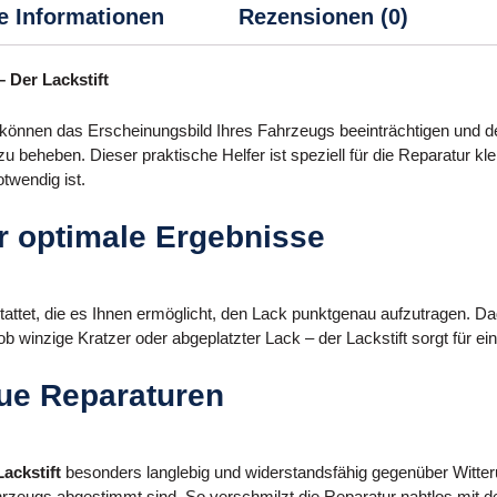
e Informationen
Rezensionen (0)
 Der Lackstift
 können das Erscheinungsbild Ihres Fahrzeugs beeinträchtigen und 
 beheben. Dieser praktische Helfer ist speziell für die Reparatur kle
twendig ist.
r optimale Ergebnisse
estattet, die es Ihnen ermöglicht, den Lack punktgenau aufzutragen.
b winzige Kratzer oder abgeplatzter Lack – der Lackstift sorgt für ei
ue Reparaturen
Lackstift
besonders langlebig und widerstandsfähig gegenüber Witterun
Fahrzeugs abgestimmt sind. So verschmilzt die Reparatur nahtlos mit d