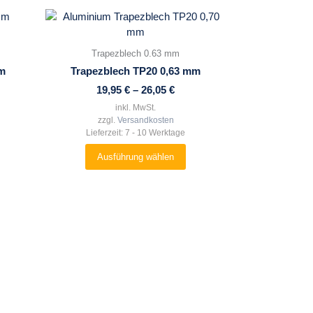
Dieses
Produkt
weist
Trapezblech 0.63 mm
mehrere
mm
Trapezblech TP20 0,63 mm
Varianten
19,95
€
–
26,05
€
auf.
Die
inkl. MwSt.
zzgl.
Versandkosten
Optionen
Lieferzeit:
7 - 10 Werktage
können
auf
Ausführung wählen
der
Produktseite
gewählt
werden