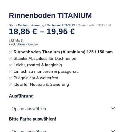
Rinnenboden TITANIUM
Start
/
Dachentwässerung
/
Dachrinne TITANIUM
/ Rinnenboden TITANIUM
18,85
€
–
19,95
€
inkl. MwSt.
zzgl.
Versandkosten
✅
Rinnenboden Titanium (Aluminium) 125 / 150 mm
✅ Stabiler Abschluss für Dachrinnen
✅ Leicht, rostfrei & langlebig
✅ Einfach zu montieren & passgenau
✅ Pflegeleicht & wetterfest
✅ Ideal für Neubau & Sanierung
Rinnenboden
Ausführung
TITANIUM
Menge
Bitte Farbe auswählen!