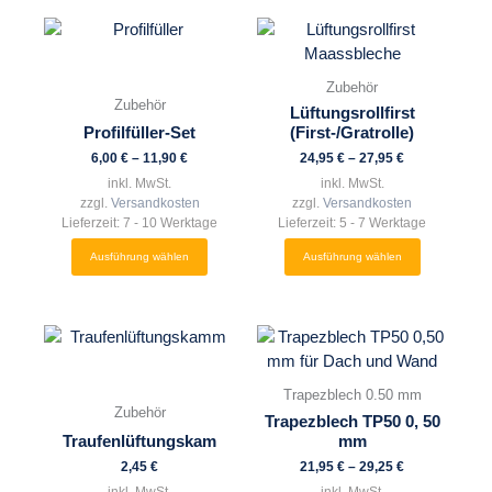
Dieses
Dieses
Produkt
Produkt
weist
weist
Zubehör
mehrere
mehrere
Zubehör
Lüftungsrollfirst
Varianten
Varianten
Profilfüller-Set
(First-/Gratrolle)
auf.
auf.
6,00
€
–
11,90
€
24,95
€
–
27,95
€
Die
Die
inkl. MwSt.
inkl. MwSt.
Optionen
Optionen
zzgl.
Versandkosten
zzgl.
Versandkosten
können
können
Lieferzeit:
7 - 10 Werktage
Lieferzeit:
5 - 7 Werktage
auf
auf
Ausführung wählen
Ausführung wählen
der
der
Produktseite
Produktseite
gewählt
gewählt
Dieses
Dieses
werden
werden
Produkt
Produkt
weist
weist
Trapezblech 0.50 mm
mehrere
mehrere
Zubehör
Trapezblech TP50 0, 50
Varianten
Varianten
Traufenlüftungskam
mm
auf.
auf.
2,45
€
21,95
€
–
29,25
€
Die
Die