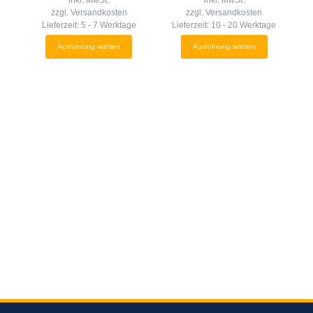
inkl. MwSt.
inkl. MwSt.
Optionen
Optionen
zzgl.
Versandkosten
zzgl.
Versandkosten
können
können
Lieferzeit:
5 - 7 Werktage
Lieferzeit:
10 - 20 Werktage
auf
auf
Ausführung wählen
Ausführung wählen
der
der
Produktseite
Produktseite
gewählt
gewählt
werden
werden