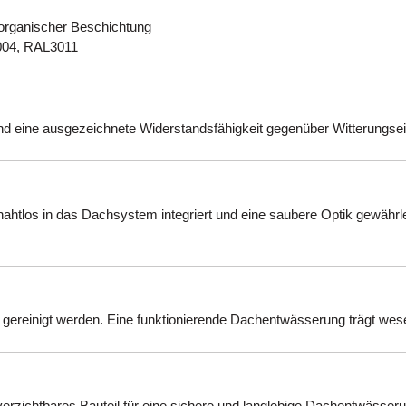
t organischer Beschichtung
004, RAL3011
und eine ausgezeichnete Widerstandsfähigkeit gegenüber Witterungsei
 nahtlos in das Dachsystem integriert und eine saubere Optik gewährle
d gereinigt werden. Eine funktionierende Dachentwässerung trägt wes
verzichtbares Bauteil für eine sichere und langlebige Dachentwässer