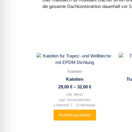
die gesamte Dachkonstruktion dauerhaft vor 
Dieses
Produkt
weist
Kalotten
mehrere
Kalotten
Tr
Varianten
29,00
€
–
32,00
€
auf.
Die
inkl. MwSt.
zzgl.
Versandkosten
Optionen
Lieferzeit:
7 - 10 Werktage
können
auf
Ausführung wählen
der
Produktseite