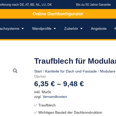
ieferung nach DE, AT, BE, NL, LU, DK
Bis zu 50 Jahre Garantie
Online Dachkonfigurator
rapezbleche
Öffne Dachsysteme
Öffne Wandprofile
Öffne Zubehör
achsysteme
Wandprofile
Zubehör
Angebote
Traufblech für Modula
Start
/
Kantteile für Dach und Fassade
/
Modulare
Dächer
6,35
€
–
9,48
€
inkl. MwSt.
zzgl.
Versandkosten
✅ Traufblech
✅ Wichtiges Bauteil der Dachkonstruktion