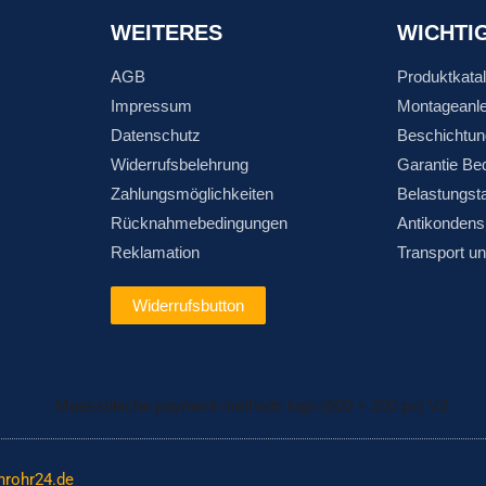
WEITERES
WICHTI
AGB
Produktkata
Impressum
Montageanle
Datenschutz
Beschichtun
Widerrufsbelehrung
Garantie Be
Zahlungsmöglichkeiten
Belastungst
Rücknahmebedingungen
Antikondens
Reklamation
Transport u
Widerrufsbutton
nrohr24.de