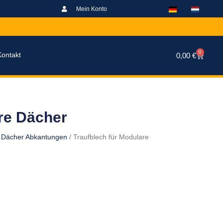
DE
NL
Mein Konto
0
Kontakt
Warenk
0,00
€
re Dächer
 Dächer Abkantungen
/ Traufblech für Modulare