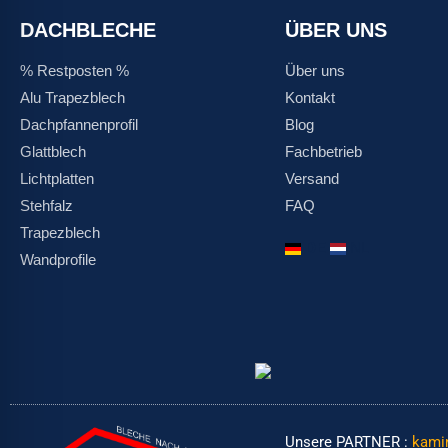
DACHBLECHE
ÜBER UNS
% Restposten %
Über uns
Alu Trapezblech
Kontakt
Dachpfannenprofil
Blog
Glattblech
Fachbetrieb
Lichtplatten
Versand
Stehfalz
FAQ
Trapezblech
DE
NL
Wandprofile
Unsere PARTNER :
kami