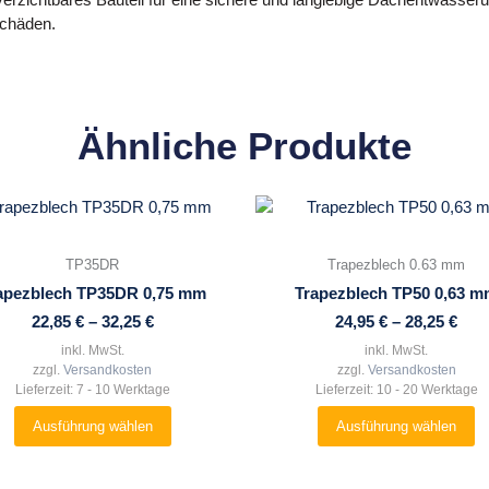
Schäden.
Ähnliche Produkte
Dieses
Dieses
Produkt
Produkt
weist
weist
TP35DR
Trapezblech 0.63 mm
mehrere
mehrere
apezblech TP35DR 0,75 mm
Trapezblech TP50 0,63 
Varianten
Varianten
22,85
€
–
32,25
€
24,95
€
–
28,25
€
auf.
auf.
Die
Die
inkl. MwSt.
inkl. MwSt.
zzgl.
Versandkosten
zzgl.
Versandkosten
Optionen
Optionen
Lieferzeit:
7 - 10 Werktage
Lieferzeit:
10 - 20 Werktage
können
können
auf
auf
Ausführung wählen
Ausführung wählen
der
der
Produktseite
Produktseite