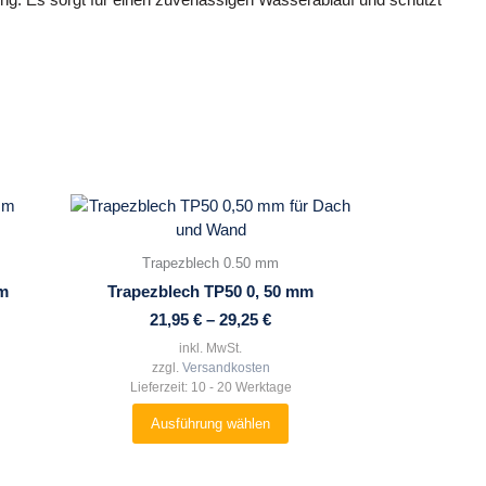
Dieses
Produkt
weist
Trapezblech 0.50 mm
mehrere
mm
Trapezblech TP50 0, 50 mm
Varianten
21,95
€
–
29,25
€
auf.
Die
inkl. MwSt.
zzgl.
Versandkosten
Optionen
Lieferzeit:
10 - 20 Werktage
können
auf
Ausführung wählen
der
Produktseite