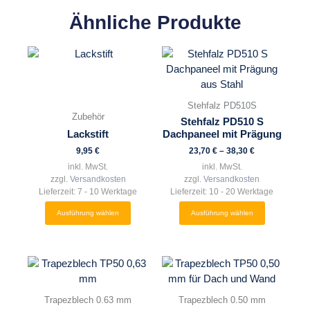
Ähnliche Produkte
Dieses
Dieses
Produkt
Produkt
weist
weist
mehrere
mehrere
Stehfalz PD510S
Varianten
Varianten
Zubehör
Stehfalz PD510 S
auf.
auf.
Lackstift
Dachpaneel mit Prägung
Die
Die
9,95
€
23,70
€
–
38,30
€
Optionen
Optionen
inkl. MwSt.
inkl. MwSt.
können
können
zzgl.
Versandkosten
zzgl.
Versandkosten
auf
auf
Lieferzeit:
7 - 10 Werktage
Lieferzeit:
10 - 20 Werktage
der
der
Ausführung wählen
Ausführung wählen
Produktseite
Produktseite
gewählt
gewählt
werden
werden
Dieses
Dieses
Produkt
Produkt
weist
weist
Trapezblech 0.63 mm
Trapezblech 0.50 mm
mehrere
mehrere