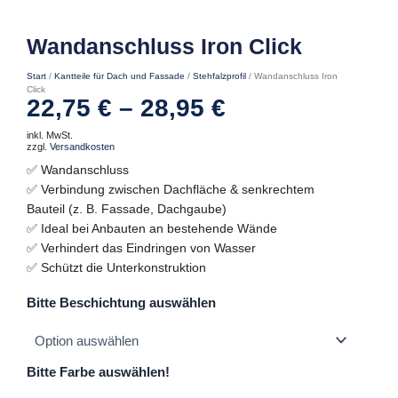
Wandanschluss Iron Click
Start
/
Kantteile für Dach und Fassade
/
Stehfalzprofil
/ Wandanschluss Iron
Click
22,75
€
–
28,95
€
inkl. MwSt.
zzgl.
Versandkosten
✅ Wandanschluss
✅ Verbindung zwischen Dachfläche & senkrechtem
Bauteil (z. B. Fassade, Dachgaube)
✅ Ideal bei Anbauten an bestehende Wände
✅ Verhindert das Eindringen von Wasser
✅ Schützt die Unterkonstruktion
Wandanschluss
Bitte Beschichtung auswählen
Iron
Click
Menge
Bitte Farbe auswählen!