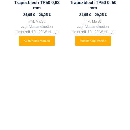
Trapezblech TP50 0,63
Trapezblech TP50 0, 50
Varianten
Varianten
mm
mm
auf.
auf.
24,95
€
–
28,25
€
21,95
€
–
29,25
€
Die
Die
inkl. MwSt.
inkl. MwSt.
Optionen
Optionen
zzgl.
Versandkosten
zzgl.
Versandkosten
können
können
Lieferzeit:
10 - 20 Werktage
Lieferzeit:
10 - 20 Werktage
auf
auf
Ausführung wählen
Ausführung wählen
der
der
Produktseite
Produktseite
gewählt
gewählt
werden
werden